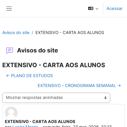
Ir para o conteúdo principal
Acessar
Painel lateral
Avisos do site
EXTENSIVO - CARTA AOS ALUNOS
Avisos do site
EXTENSIVO - CARTA AOS ALUNOS
← PLANO DE ESTUDOS
EXTENSIVO - CRONOGRAMA SEMANAL →
Modo de visualização
EXTENSIVO - CARTA AOS ALUNOS
Número de respostas: 0
por
Lenira Morais
-
segunda-feira, 23 mar. 2026, 22:13